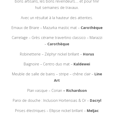
bons artisans, les bons revendeurs…. et pour finir
huit semaines de travaux.
Avec un résultat à la hauteur des attentes.
Emaux de Briare – Mazurka mastic mat –
Carothèque
Carrelage – Grès cérame travertino classico – Marazzi
–
Caroth
è
que
Robinetterie – Zéphyr nickel brillant –
Horus
Baignoire – Centro duo mat –
Kaldewei
Meuble de salle de bains – stripe – chêne clair –
Line
Art
Plan vasque – Corian
– Richardson
Paroi de douche : Inclusion Hortensias & Or –
Dacryl
Prises électriques – Ellipse nickel brillant –
Meljac