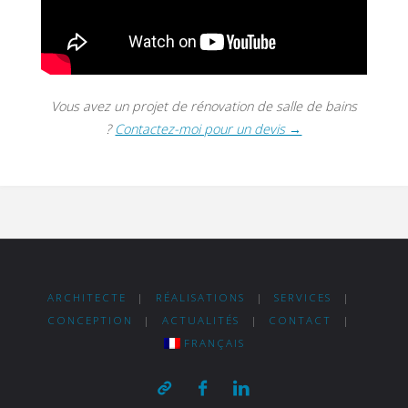
Vous avez un projet de rénovation de salle de bains
?
Contactez-moi pour un devis →
ARCHITECTE
|
RÉALISATIONS
|
SERVICES
|
CONCEPTION
|
ACTUALITÉS
|
CONTACT
|
FRANÇAIS