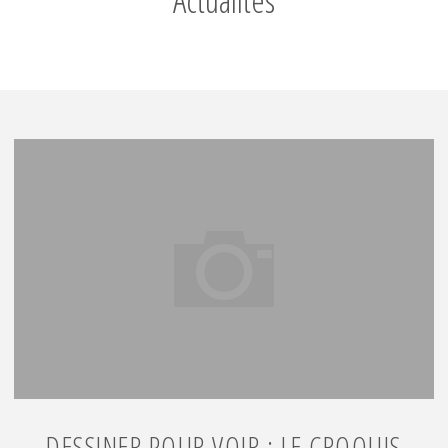
Дор,
Франция
)"
DESSINER POUR VOIR : LE CROQUIS