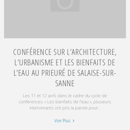
du
regard
–
Cours
de
dessin
à
CONFÉRENCE SUR L’ARCHITECTURE,
Lyon
L’URBANISME ET LES BIENFAITS DE
et
L’Arbresle"
L’EAU AU PRIEURÉ DE SALAISE-SUR-
SANNE
Les 11 et 12 avril, dans le cadre du cycle de
conférences « Les bienfaits de l'eau », plusieurs
intervenants ont pris la parole pour...
"Conférence
Voir Plus
sur