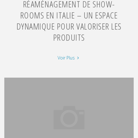
RÉAMÉNAGEMENT DE SHOW-
ROOMS EN ITALIE – UN ESPACE
DYNAMIQUE POUR VALORISER LES
PRODUITS
"Réaménagement
Voir Plus
de
show-
rooms
en
Italie
–
Un
espace
dynamique
pour