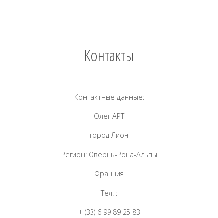
Контакты
Контактные данные:
Олег АРТ
город Лион
Регион: Овернь-Рона-Альпы
Франция
Тел. :
+ (33) 6 99 89 25 83