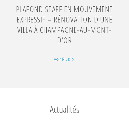
PLAFOND STAFF EN MOUVEMENT
EXPRESSIF – RÉNOVATION D’UNE
VILLA À CHAMPAGNE-AU-MONT-
D’OR
"Plafond
Voir Plus
staff
en
mouvement
expressif
–
Rénovation
Actualités
d’une
villa
à