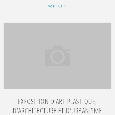
"Conférences
Voir Plus
«
Les
bienfaits
de
l’eau
»
à
L’Arbresle
–
Semaines
de
l’Environnement
2026"
EXPOSITION D’ART PLASTIQUE,
D’ARCHITECTURE ET D’URBANISME