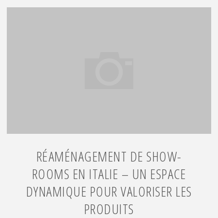
d’une
maison
à
Meyzieu"
RÉAMÉNAGEMENT DE SHOW-
ROOMS EN ITALIE – UN ESPACE
DYNAMIQUE POUR VALORISER LES
PRODUITS