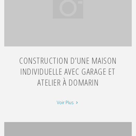
à
Chaponost-
Lyon"
CONSTRUCTION D’UNE MAISON
INDIVIDUELLE AVEC GARAGE ET
ATELIER À DOMARIN
"Construction
Voir Plus
d’une
maison
individuelle
avec