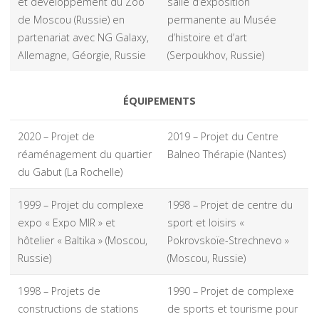
et développement du Zoo
salle d’exposition
de Moscou (Russie) en
permanente au Musée
partenariat avec NG Galaxy,
d’histoire et d’art
Allemagne, Géorgie, Russie
(Serpoukhov, Russie)
ÉQUIPEMENTS
2020 – Projet de
2019 – Projet du Centre
réaménagement du quartier
Balneo Thérapie (Nantes)
du Gabut (La Rochelle)
1999 – Projet du complexe
1998 – Projet de centre du
expo « Expo MIR » et
sport et loisirs «
hôtelier « Baltika » (Moscou,
Pokrovskoïe-Strechnevo »
Russie)
(Moscou, Russie)
1998 – Projets de
1990 – Projet de complexe
constructions de stations
de sports et tourisme pour