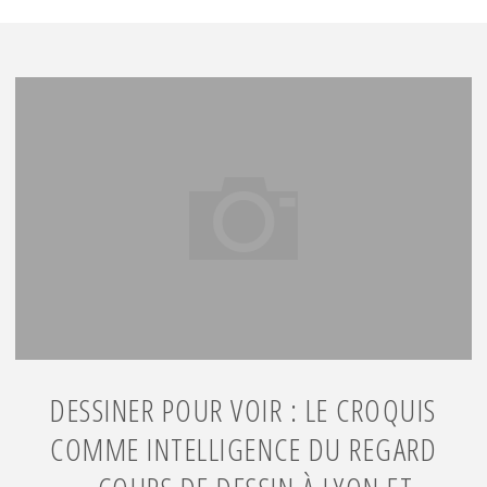
Champagne-
au-
Mont-
d’Or"
DESSINER POUR VOIR : LE CROQUIS
COMME INTELLIGENCE DU REGARD