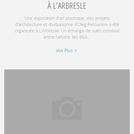
À L’ARBRESLE
Une exposition d’art plastique, des projets
d’architecture et d’urbanisme d’Oleg Petounine a été
organisée à L’Arbresle. Un échange de vues convivial
entre l’artiste, les élus...
"Exposition
Voir Plus
d’art
plastique,
d’architecture
et
d’urbanisme
à
L’Arbresle"