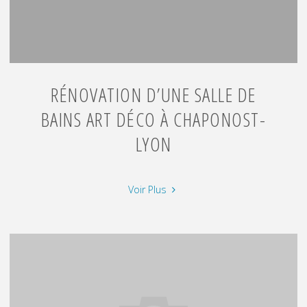
RÉNOVATION D’UNE SALLE DE
BAINS ART DÉCO À CHAPONOST-
LYON
"Rénovation
Voir Plus
d’une
salle
de
bains
Art
déco