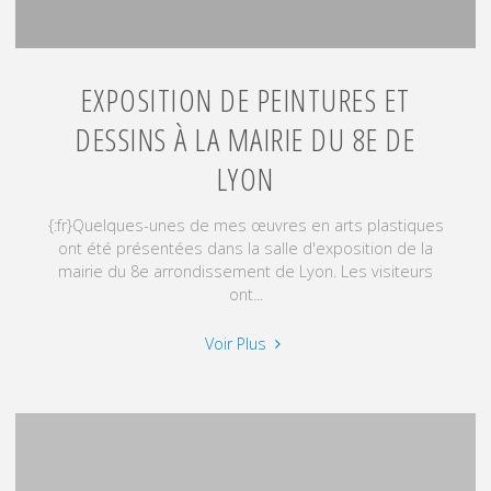
EXPOSITION DE PEINTURES ET
DESSINS À LA MAIRIE DU 8E DE
LYON
{:fr}Quelques-unes de mes œuvres en arts plastiques
ont été présentées dans la salle d'exposition de la
mairie du 8e arrondissement de Lyon. Les visiteurs
ont...
"Exposition
Voir Plus
de
peintures
et
dessins
à