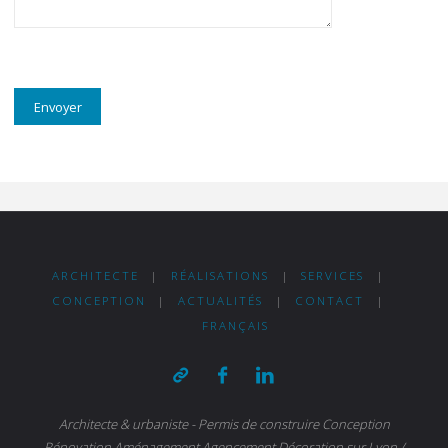
ARCHITECTE
|
RÉALISATIONS
|
SERVICES
|
CONCEPTION
|
ACTUALITÉS
|
CONTACT
|
FRANÇAIS
Architecte & urbaniste - Permis de construire Conception
Rénovation Aménagement Agencement Décoration sur Lyon /