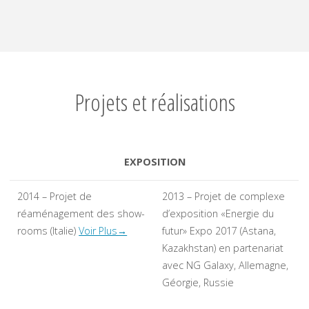
et
trompe-
l’œil
sur
mesure
Projets et réalisations
à
Lyon"
EXPOSITION
2014 – Projet de
2013 – Projet de complexe
réaménagement des show-
d’exposition «Energie du
rooms (Italie)
Voir Plus→
futur» Expo 2017 (Astana,
Kazakhstan) en partenariat
avec NG Galaxy, Allemagne,
Géorgie, Russie