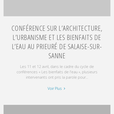
Cours
de
dessin
à
CONFÉRENCE SUR L’ARCHITECTURE,
Lyon
L’URBANISME ET LES BIENFAITS DE
et
L’Arbresle"
L’EAU AU PRIEURÉ DE SALAISE-SUR-
SANNE
Les 11 et 12 avril, dans le cadre du cycle de
conférences « Les bienfaits de l'eau », plusieurs
intervenants ont pris la parole pour...
"Conférence
Voir Plus
sur
l’architecture,
l’urbanisme
et