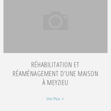
garage
et
atelier
à
Domarin"
RÉHABILITATION ET
RÉAMÉNAGEMENT D’UNE MAISON
À MEYZIEU
"Réhabilitation
Voir Plus
et
réaménagement