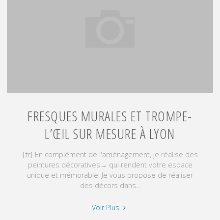
la
mairie
du
8e
de
Lyon"
FRESQUES MURALES ET TROMPE-
L’ŒIL SUR MESURE À LYON
{:fr} En complément de l'aménagement, je réalise des
peintures décoratives→ qui rendent votre espace
unique et mémorable. Je vous propose de réaliser
des décors dans...
"Fresques
Voir Plus
murales