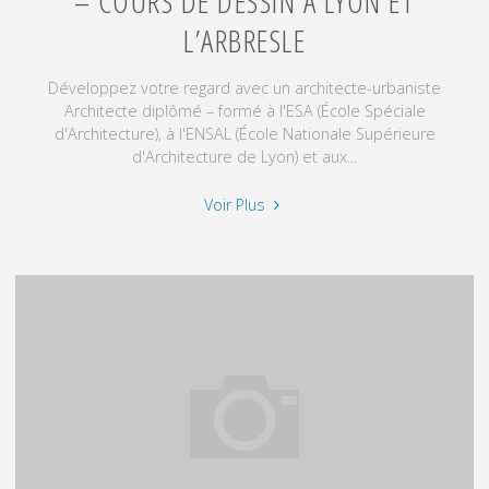
– COURS DE DESSIN À LYON ET
L’ARBRESLE
Développez votre regard avec un architecte-urbaniste
Architecte diplômé – formé à l'ESA (École Spéciale
d'Architecture), à l'ENSAL (École Nationale Supérieure
d'Architecture de Lyon) et aux...
"Dessiner
Voir Plus
pour
voir
:
le
croquis
comme
intelligence
du
regard
–