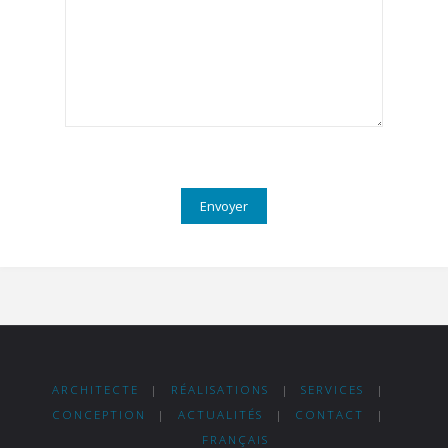
ARCHITECTE
|
RÉALISATIONS
|
SERVICES
|
CONCEPTION
|
ACTUALITÉS
|
CONTACT
|
FRANÇAIS