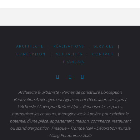
ARCHITECTE
|
RÉALISATIONS
|
SERVICES
|
CONCEPTION
|
ACTUALITÉS
|
CONTACT
|
FRANÇAIS
Architecte & urbaniste - Permis de construire Conception
Rénovation Aménagement Agencement Décoration sur Lyon /
L'Arbresle / Auvergne-Rhône-Alpes. Repenser les espaces,
harmoniser les couleurs, interagir avec la lumière pour révéler le
potentiel d’une pièce, appartement, maison, commerce, restaurant
ou stand d’exposition. Fresque – Trompe l’œil – Décoration murale
/ Oleg Petounine / 2026