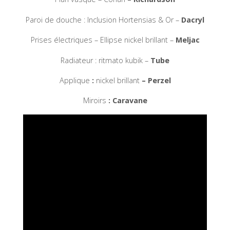
Paroi de douche : Inclusion Hortensias & Or –
Dacryl
Prises électriques – Ellipse nickel brillant –
Meljac
Radiateur : ritmato kubik –
Tube
Applique
:
nickel brillant
– Perzel
Miroirs
: Caravane