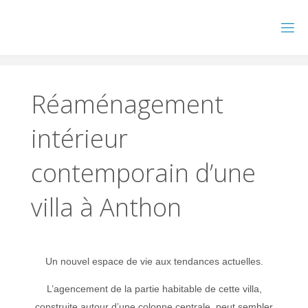
Skip
to
content
Réaménagement
intérieur
contemporain d’une
villa à Anthon
Un nouvel espace de vie aux tendances actuelles.
L’agencement de la partie habitable de cette villa,
construite autour d’une colonne centrale, peut sembler