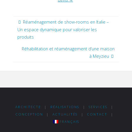
Réaménagement de show-rooms en Italie –
Un espace dynamique pour valoriser les
produits
Réhabilitation et réaménagement d’une maison
à Meyzieu
ARCHITECTE
|
RÉALISATIONS
|
SERVICES
|
CONCEPTION
|
ACTUALITÉS
|
CONTACT
|
FRANÇAIS