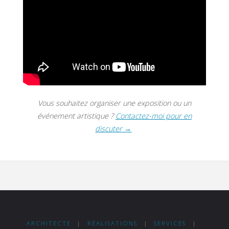
Vous souhaitez organiser une exposition ou un
événement artistique ?
Contactez-moi pour en
discuter →
ARCHITECTE
|
RÉALISATIONS
|
SERVICES
|