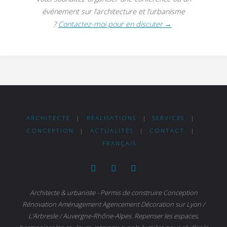
événement sur l’architecture et l’urbanisme
?
Contactez-moi pour en discuter →
ARCHITECTE
|
RÉALISATIONS
|
SERVICES
|
CONCEPTION
|
ACTUALITÉS
|
CONTACT
|
FRANÇAIS
Architecte & urbaniste - Permis de construire Conception
Rénovation Aménagement Agencement Décoration sur Lyon /
L'Arbresle / Auvergne-Rhône-Alpes. Repenser les espaces,