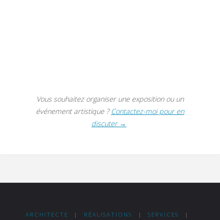
Vous souhaitez organiser une exposition ou un
événement artistique ?
Contactez-moi pour en
discuter →
ARCHITECTE
|
RÉALISATIONS
|
SERVICES
|